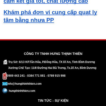
cam kết giá tốt, chất lượng cao
Khám phá đơn vị cung cấp quạt ly
tâm bằng nhựa PP
CÔNG TY TNHH HƯNG THỊNH THIÊN
Trụ Sở: 6/13 KP.Tân Hòa, P.Đông Hòa, TX Dĩ An, Tỉnh Bình Dương
Xưởng Chế Tạo: 11/8 Đường Hai Bà Trưng, Tx.Dĩ An, Bình Dương
0909 443 241 - 0384 771 081 - 0789 915 998
info@hungthinhthien.com
hungthinhthien.com
TIN TỨC - SỰ KIỆN