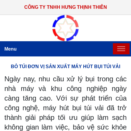
CÔNG TY TNHH HƯNG THỊNH THIÊN
Menu
TRANG CHỦ
BỎ TÚI ĐƠN VỊ SẢN XUẤT MÁY HÚT BỤI TÚI VẢI
Ngày nay, nhu cầu xử lý bụi trong các
GIỚI THIỆU
nhà máy và khu công nghiệp ngày
SẢN PHẨM CHẾ TẠO
càng tăng cao. Với sự phát triển của
công nghệ, máy hút bụi túi vải đã trở
HỆ THỐNG THI CÔNG LẮP ĐẶT
thành giải pháp tối ưu giúp làm sạch
TIN TỨC
không gian làm việc, bảo vệ sức khỏe