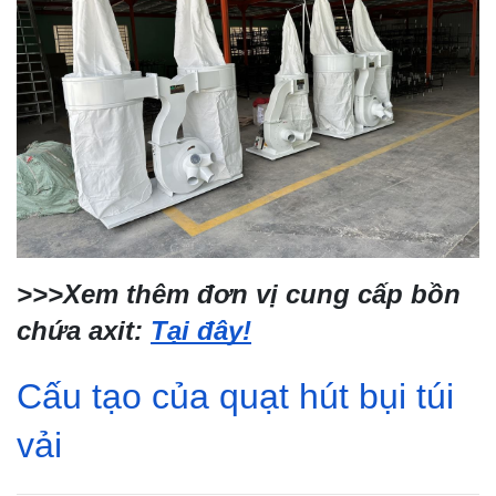
>>>Xem thêm đơn vị cung cấp bồn
chứa axit:
Tại đây!
Cấu tạo của quạt hút bụi túi
vải