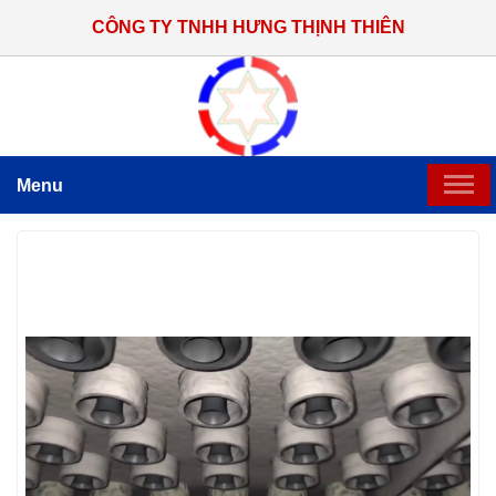
CÔNG TY TNHH HƯNG THỊNH THIÊN
Menu
TRANG CHỦ
GIỚI THIỆU
SẢN PHẨM CHẾ TẠO
HỆ THỐNG THI CÔNG LẮP ĐẶT
TIN TỨC