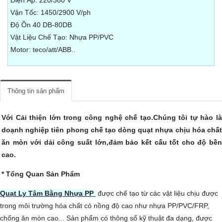
Điện Áp: 220/380 V
Vận Tốc: 1450/2900 V/ph
Độ Ồn 40 DB-80DB
Vật Liệu Chế Tạo: Nhựa PP/PVC
Motor: teco/att/ABB..
Thông tin sản phẩm
Với Cải thiện lớn trong công nghệ chế tạo.Chúng tôi tự hào là
doạnh nghiệp tiên phong chế tạo dòng quạt nhựa chịu hóa chất
ăn mòn với dải công suất lớn,đảm bảo kết cấu tốt cho độ bền
cao.
* Tổng Quan Sản Phẩm
Quạt Ly Tâm Bằng Nhựa PP
được chế tạo từ các vật liệu chịu được
trong môi trường hóa chất có nồng độ cao như nhựa PP/PVC/FRP,
chống ăn mòn cao... Sản phẩm có thông số kỹ thuật đa dạng, được