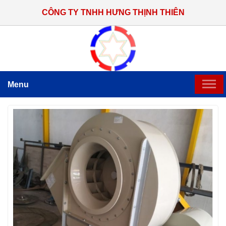
CÔNG TY TNHH HƯNG THỊNH THIÊN
Menu
TRANG CHỦ
GIỚI THIỆU
SẢN PHẨM CHẾ TẠO
HỆ THỐNG THI CÔNG LẮP ĐẶT
TIN TỨC