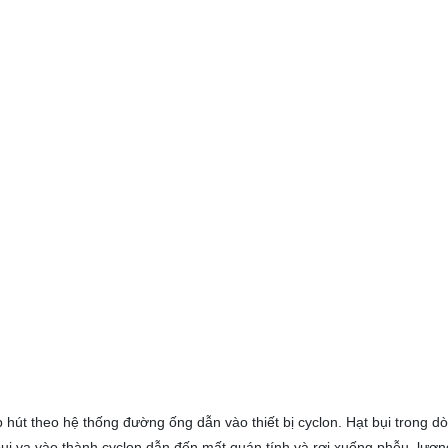
ụp hút theo hệ thống đường ống dẫn vào thiết bị cyclon. Hạt bụi trong 
i va vào thành cyclon dẫn đến mất quán tính và rơi xuống phễu, lượng bụ