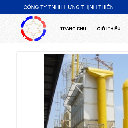
CÔNG TY TNHH HƯNG THỊNH THIÊN
TRANG CHỦ
GIỚI THIỆU
TRANG CHỦ
GIỚI THIỆU
SẢN PHẨM CHẾ TẠO
HỆ THỐNG THI CÔNG LẮP ĐẶT
TIN TỨC
TUYỂN DỤNG