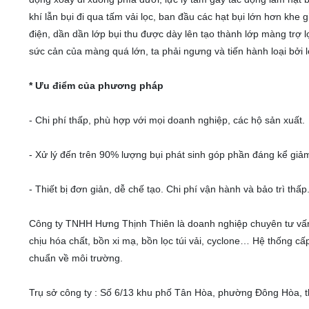
khí lẫn bụi đi qua tấm vải lọc, ban đầu các hạt bụi lớn hơn khe g
điện, dần dần lớp bụi thu được dày lên tạo thành lớp màng trợ l
sức cản của màng quá lớn, ta phải ngưng và tiến hành loại bởi lớ
* Ưu điểm của phương pháp
- Chi phí thấp, phù hợp với mọi doanh nghiệp, các hộ sản xuất.
- Xử lý đến trên 90% lượng bụi phát sinh góp phần đáng kể giả
- Thiết bị đơn giản, dễ chế tạo. Chi phí vận hành và bảo trì thấp
Công ty TNHH Hưng Thịnh Thiên là doanh nghiệp chuyên tư vấn 
chịu hóa chất, bồn xi mạ, bồn lọc túi vải, cyclone… Hệ thống c
chuẩn về môi trường.
Trụ sở công ty : Số 6/13 khu phố Tân Hòa, phường Đông Hòa, th