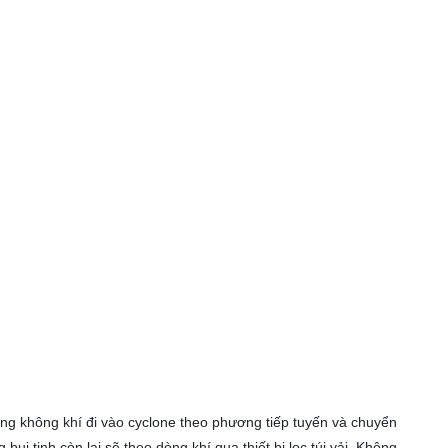
dòng không khí đi vào cyclone theo phương tiếp tuyến và chuyển
i tinh còn lại sẽ theo dòng khí qua thiết bị lọc túi vải. Không