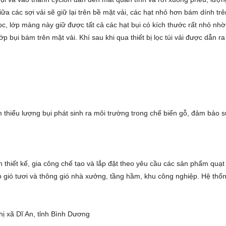
iữa các sợi vải sẽ giữ lại trên bề mặt vải, các hạt nhỏ hơn bám dính tr
ọc, lớp màng này giữ được tất cả các hạt bụi có kích thước rất nhỏ nhờ 
p bụi bám trên mặt vải. Khí sau khi qua thiết bị lọc túi vải được dẫn ra
m thiểu lượng bụi phát sinh ra môi trường trong chế biến gỗ, đảm bảo 
.
thiết kế, gia công chế tạo và lắp đặt theo yêu cầu các sản phẩm quạt
ấp gió tươi và thông gió nhà xưởng, tầng hầm, khu công nghiệp. Hệ thố
ị xã Dĩ An, tỉnh Bình Dương