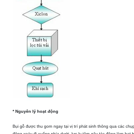
* Nguyên lý hoạt động
Bụi gỗ được thu gom ngay tại vị trí phát sinh thông qua các ch
động xoáy đi xuống phía dưới, lực ly tâm gây tác động làm hạt bụ