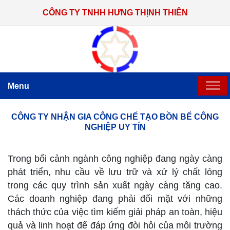
CÔNG TY TNHH HƯNG THỊNH THIÊN
Menu
TRANG CHỦ
CÔNG TY NHẬN GIA CÔNG CHẾ TẠO BỒN BỂ CÔNG
NGHIỆP UY TÍN
GIỚI THIỆU
gia công chế tạo bồn bể công nghiệp
Trong bối cảnh ngành công nghiệp đang ngày càng
SẢN PHẨM CHẾ TẠO
phát triển, nhu cầu về lưu trữ và xử lý chất lỏng
trong các quy trình sản xuất ngày càng tăng cao.
HỆ THỐNG THI CÔNG LẮP ĐẶT
Các doanh nghiệp đang phải đối mặt với những
thách thức của việc tìm kiếm giải pháp an toàn, hiệu
TIN TỨC
quả và linh hoạt để đáp ứng đòi hỏi của môi trường