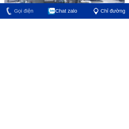
Gọi điện
Chat zalo
Chỉ đường
Xử Lý Khí Thải Xi Mạ
Hệ Thống Xử Lý Khói thải