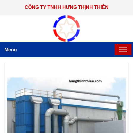
CÔNG TY TNHH HƯNG THỊNH THIÊN
Menu
TRANG CHỦ
GIỚI THIỆU
SẢN PHẨM CHẾ TẠO
HỆ THỐNG THI CÔNG LẮP ĐẶT
TIN TỨC