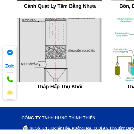
Cánh Quạt Ly Tâm Bằng Nhựa
Bồn, 
Tháp Hấp Thụ Khói
Th
CÔNG TY TNHH HƯNG THỊNH THIÊN
Trụ Sở: 6/13 KP.Tân Hòa, P.Đông Hòa, TX Dĩ An, Tỉnh Bình Dư