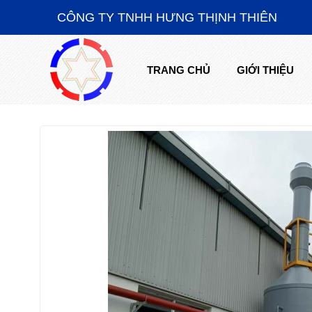
CÔNG TY TNHH HƯNG THỊNH THIÊN
TRANG CHỦ
GIỚI THIỆU
TRANG CHỦ
GIỚI THIỆU
SẢN PHẨM CHẾ TẠO
HỆ THỐNG THI CÔNG LẮP ĐẶT
TIN TỨC
TUYỂN DỤNG