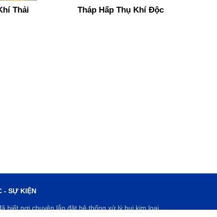
hí Thải
Tháp Hấp Thụ Khí Độc
 - SỰ KIỆN
ã biết nơi chuyên lắp đặt hệ thống xử lý bụi kim loại