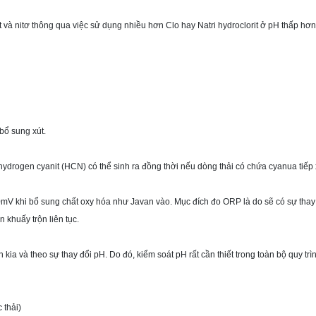
t và nitơ thông qua việc sử dụng nhiều hơn Clo hay Natri hydroclorit ở pH thấp hơn
bổ sung xút.
í hydrogen cyanit (HCN) có thể sinh ra đồng thời nếu dòng thải có chứa cyanua tiếp 
V khi bổ sung chất oxy hóa như Javan vào. Mục đích đo ORP là do sẽ có sự thay 
 khuấy trộn liên tục.
nh kia và theo sự thay đổi pH. Do đó, kiểm soát pH rất cần thiết trong toàn bộ quy t
 thải)