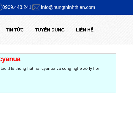
0909.443.241
info@hungthinhthien.com
TIN TỨC
TUYỂN DỤNG
LIÊN HỆ
 cyanua
 tạo .Hệ thống hút hơi cyanua và công nghệ xử lý hơi