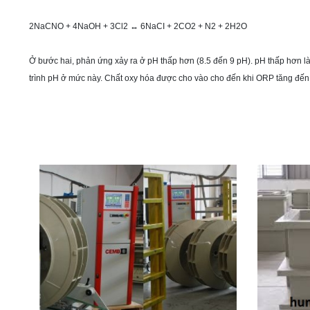
2NaCNO + 4NaOH + 3Cl2 ↔ 6NaCI + 2CO2 + N2 + 2H2O
Ở bước hai, phản ứng xảy ra ở pH thấp hơn (8.5 đến 9 pH). pH thấp hơn l
trình pH ở mức này. Chất oxy hóa được cho vào cho đến khi ORP tăng đến k