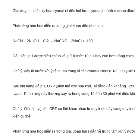
Giai đoạn hai là oxy hóa cyanat (ít độc hại hơn cyanua) thành cacbon dioxi
Phản ứng hóa học diễn ra trong giai đoạn đầu như sau:
NaCN + 2NaOH + Cl2 ↔ NaCNO + 2NaCI + H2O
Đầu tiên, pH được điều chỉnh và giữ ở mức 10 pH hay cao hơn bằng cách 
Chú ý: đây là bước xử lý rất quan trọng vì các cyanua clorit (CNCI) hay kh
Sau khi nâng độ pH, ORP (điện thế oxy hóa khử) sẽ tăng đến khoảng +250m
cyanit. Phản ứng này thường xảy ra trong vòng 15 đến 30 phút với điều kiện
Chú ý: Giá trị tuyệt đối ORP có thể khác nhau từ quy trình này sang quy trì
kiện cụ thể.
Phản ứng hóa học diễn ra trong giai đoạn hai ( dẫn về trung tâm xử lý nước