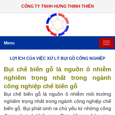
CÔNG TY TNHH HƯNG THỊNH THIÊN
Menu
TRANG CHỦ
LỢI ÍCH CỦA VIỆC XỬ LÝ BỤI GỖ CÔNG NGHIỆP
Bụi chế biến gỗ là nguồn ô nhiễm
GIỚI THIỆU
nghiêm trọng nhất trong ngành
SẢN PHẨM CHẾ TẠO
công nghiệp chế biến gỗ
Bụi chế biến gỗ là nguồn ô nhiễm môi trường
HỆ THỐNG THI CÔNG LẮP ĐẶT
nghiêm trọng nhất trong ngành công nghiệp chế
TIN TỨC
biến gỗ. Bụi phát sinh ra chủ yếu từ những công