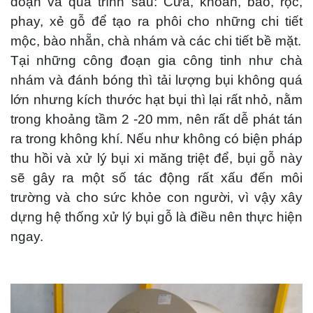
đoạn và quá trình sau: Cưa, khoan, bào, rọc,
TUYỂN DỤNG
phay, xẻ gỗ để tạo ra phôi cho những chi tiết
mộc, bào nhẵn, chà nhám và các chi tiết bề mặt.
LIÊN HỆ
Tại những công đoạn gia công tinh như chà
nhám và đánh bóng thì tải lượng bụi không quá
lớn nhưng kích thước hạt bụi thì lại rất nhỏ, nằm
trong khoảng tầm 2 -20 mm, nên rất dễ phát tán
ra trong không khí. Nếu như không có biện pháp
thu hồi và xử lý bụi xi măng triệt để, bụi gỗ này
sẽ gây ra một số tác động rất xấu đến môi
trường và cho sức khỏe con người, vì vậy xây
dựng hệ thống xử lý bụi gỗ là điều nên thực hiện
ngay.