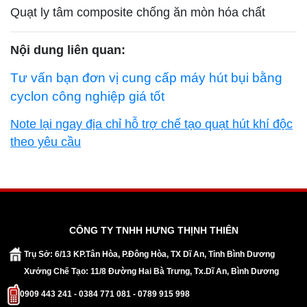
Quạt ly tâm composite chống ăn mòn hóa chất
Nội dung liên quan:
Tư vấn bạn đơn vị cung cấp máy hút bụi bằng
cyclon công nghiệp giá tốt
Note lại ngay địa chỉ hỗ trợ chế tạo quạt hút khí độc
theo yêu cầu
CÔNG TY TNHH HƯNG THỊNH THIÊN
Trụ Sở: 6/13 KP.Tân Hòa, P.Đông Hòa, TX Dĩ An, Tỉnh Bình Dương
Xưởng Chế Tạo: 11/8 Đường Hai Bà Trưng, Tx.Dĩ An, Bình Dương
0909 443 241 - 0384 771 081 - 0789 915 998