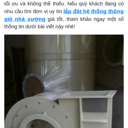
tối ưu và không thể thiếu. Nếu quý khách đang có
TUYỂN DỤNG
lắp đặt hệ thống thông
nhu cầu tìm đơn vị uy tín
gió nhà xưởng
giá tốt, tham khảo ngay một số
LIÊN HỆ
thông tin dưới bài viết này nhé!