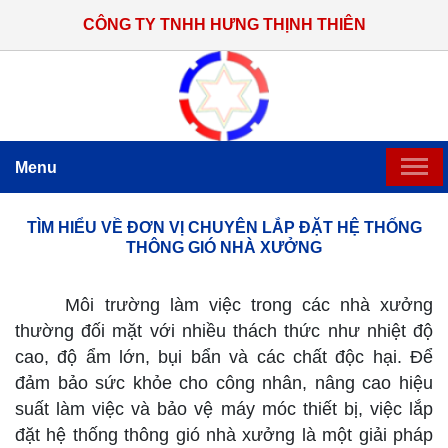
CÔNG TY TNHH HƯNG THỊNH THIÊN
Menu
TRANG CHỦ
TÌM HIỂU VỀ ĐƠN VỊ CHUYÊN LẮP ĐẶT HỆ THỐNG
THÔNG GIÓ NHÀ XƯỞNG
Lắp đặt hệ thống thông gió nhà xưởng
GIỚI THIỆU
Môi trường làm việc trong các nhà xưởng
SẢN PHẨM CHẾ TẠO
thường đối mặt với nhiều thách thức như nhiệt độ
cao, độ ẩm lớn, bụi bẩn và các chất độc hại. Để
HỆ THỐNG THI CÔNG LẮP ĐẶT
đảm bảo sức khỏe cho công nhân, nâng cao hiệu
suất làm việc và bảo vệ máy móc thiết bị, việc lắp
TIN TỨC
đặt hệ thống thông gió nhà xưởng là một giải pháp