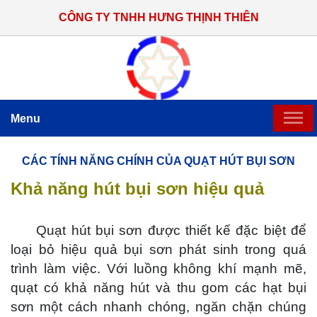
CÔNG TY TNHH HƯNG THỊNH THIÊN
Menu
TRANG CHỦ
CÁC TÍNH NĂNG CHÍNH CỦA QUẠT HÚT BỤI SƠN
Khả năng hút bụi sơn hiệu quả
GIỚI THIỆU
SẢN PHẨM CHẾ TẠO
Quạt hút bụi sơn được thiết kế đặc biệt để
loại bỏ hiệu quả bụi sơn phát sinh trong quá
HỆ THỐNG THI CÔNG LẮP ĐẶT
trình làm việc. Với luồng không khí mạnh mẽ,
quạt có khả năng hút và thu gom các hạt bụi
TIN TỨC
sơn một cách nhanh chóng, ngăn chặn chúng