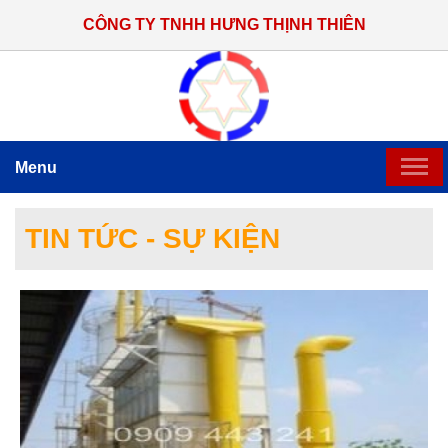
CÔNG TY TNHH HƯNG THỊNH THIÊN
Menu
TRANG CHỦ
TIN TỨC - SỰ KIỆN
GIỚI THIỆU
SẢN PHẨM CHẾ TẠO
HỆ THỐNG THI CÔNG LẮP ĐẶT
TIN TỨC