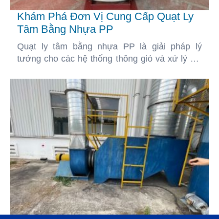
Khám Phá Đơn Vị Cung Cấp Quạt Ly
Tâm Bằng Nhựa PP
Quạt ly tâm bằng nhựa PP là giải pháp lý
tưởng cho các hệ thống thông gió và xử lý khí
thải, đặc biệt trong môi trường hóa chất ăn
mòn cao. Với cấu tạo bền bỉ từ nhựa PP, sản
phẩm mang lại hiệu suất vận hành vượt trội,
chống ăn mòn hiệu quả và ứng dụng đa dạng
trong các ngành công nghiệp như hóa chất, xi
mạ, xử lý nước thải, và chế biến thực phẩm.
Bài viết không chỉ cung cấp cái nhìn tổng quan
về lợi ích và ứng dụng của quạt ly tâm nhựa
PP, mà còn hướng dẫn lựa chọn sản phẩm
phù hợp và cách bảo trì để đạt hiệu quả sử
dụng tối ưu.