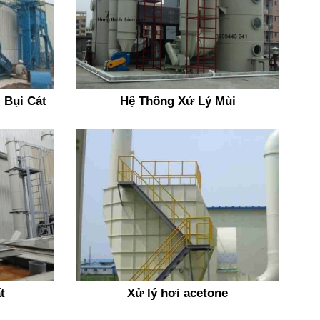
 Bụi Cát
Hệ Thống Xử Lý Mùi
t
Xử lý hơi acetone