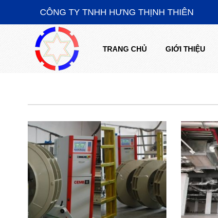
CÔNG TY TNHH HƯNG THỊNH THIÊN
TRANG CHỦ
GIỚI THIỆU
TRANG CHỦ
GIỚI THIỆU
SẢN PHẨM CHẾ TẠO
HỆ THỐNG THI CÔNG LẮP ĐẶT
TIN TỨC
TUYỂN DỤNG