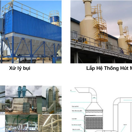
Xử lý bụi
Lắp Hệ Thống Hút 