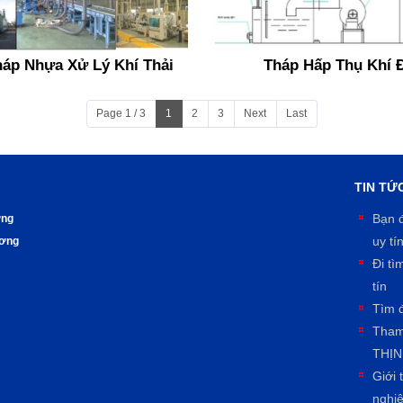
háp Nhựa Xử Lý Khí Thải
Tháp Hấp Thụ Khí 
Page 1 / 3
1
2
3
Next
Last
TIN TỨC
Bạn đ
ơng
uy tí
ương
Đi tì
tín
Tìm đ
Tham
THỊN
Giới 
nghi