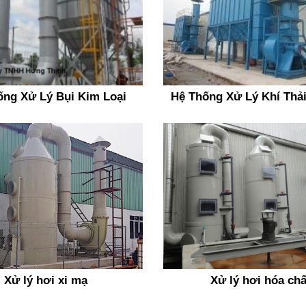
ống Xử Lý Bụi Kim Loại
Hệ Thống Xử Lý Khí Thải
Xử lý hơi xi mạ
Xử lý hơi hóa chấ