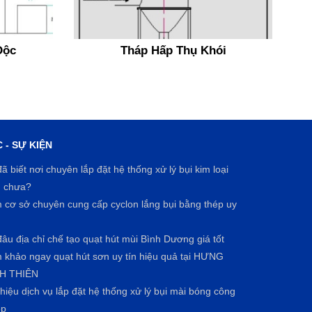
Độc
Tháp Hấp Thụ Khói
 - SỰ KIỆN
ã biết nơi chuyên lắp đặt hệ thống xử lý bụi kim loại
n chưa?
m cơ sở chuyên cung cấp cyclon lắng bụi bằng thép uy
âu địa chỉ chế tạo quạt hút mùi Bình Dương giá tốt
 khảo ngay quạt hút sơn uy tín hiệu quả tại HƯNG
H THIÊN
thiệu dịch vụ lắp đặt hệ thống xử lý bụi mài bóng công
ệp