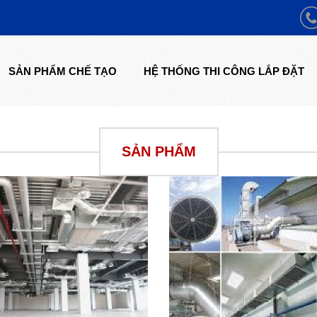
SẢN PHẨM CHẾ TẠO
HỆ THỐNG THI CÔNG LẮP ĐẶT
SẢN PHẨM