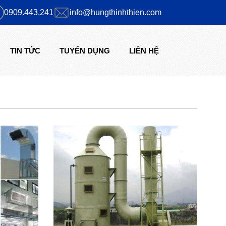
0909.443.241
info@hungthinhthien.com
TIN TỨC
TUYỂN DỤNG
LIÊN HỆ