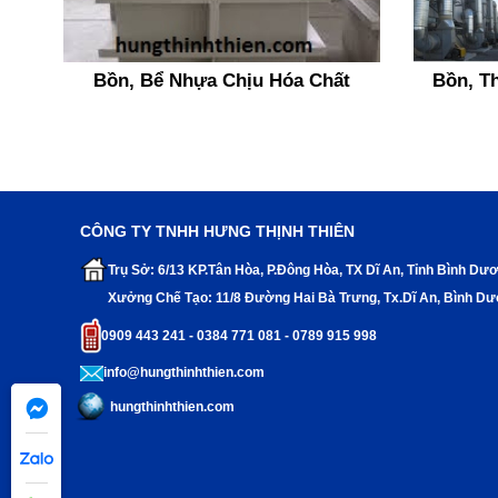
Bồn, Bể Nhựa Chịu Hóa Chất
Bồn, T
CÔNG TY TNHH HƯNG THỊNH THIÊN
Trụ Sở: 6/13 KP.Tân Hòa, P.Đông Hòa, TX Dĩ An, Tỉnh Bình Dư
Xưởng Chế Tạo: 11/8 Đường Hai Bà Trưng, Tx.Dĩ An, Bình D
0909 443 241 - 0384 771 081 - 0789 915 998
info@hungthinhthien.com
hungthinhthien.com