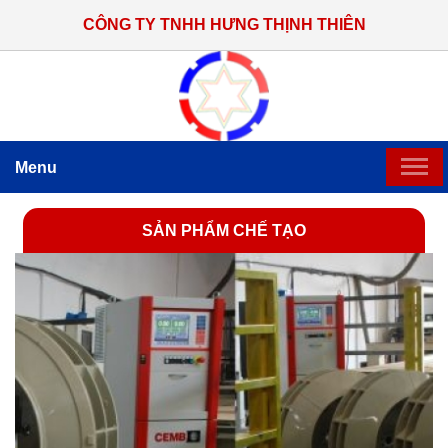
CÔNG TY TNHH HƯNG THỊNH THIÊN
Menu
TRANG CHỦ
SẢN PHẨM CHẾ TẠO
GIỚI THIỆU
SẢN PHẨM CHẾ TẠO
HỆ THỐNG THI CÔNG LẮP ĐẶT
TIN TỨC